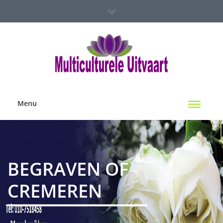
Spoed Hulp Nodig?
Multiculterele Uitvaart Locaties
Contact Ons
Menu
BEGRAVEN OF
CREMEREN