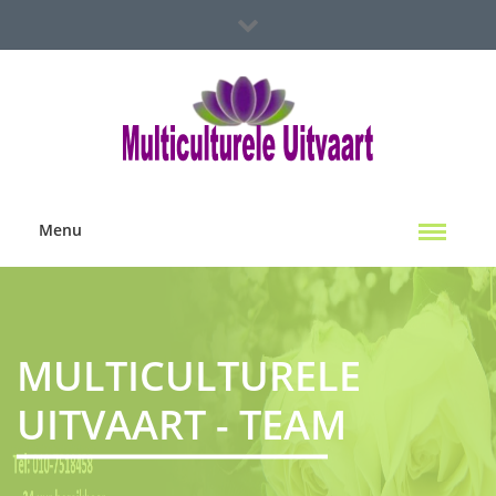
Spoed Hulp Nodig?
Multiculterele Uitvaart Locaties
Contact Ons
Menu
MULTICULTURELE
UITVAART - TEAM