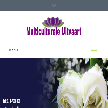
Spoed Hulp Nodig?
Multiculterele Uitvaart Locaties
Contact Ons
Menu