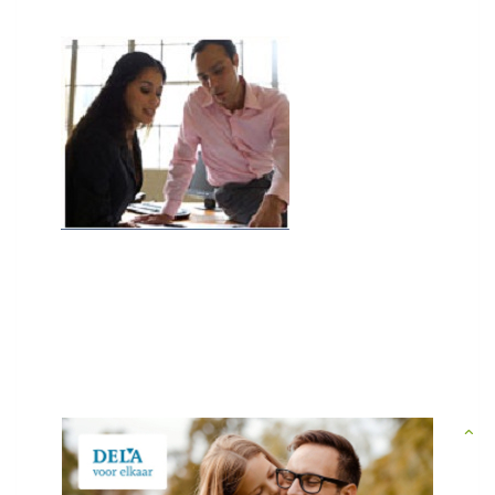
Multiculturele uitvaart Betaalbare crematie en begrafenis is mogelijk
voor iedereen! jarenlange ervaring met verzorgen multiculturele
uitvaarten