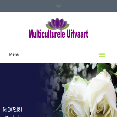
Spoed Hulp Nodig?
Multiculterele Uitvaart Locaties
Contact Ons
Menu