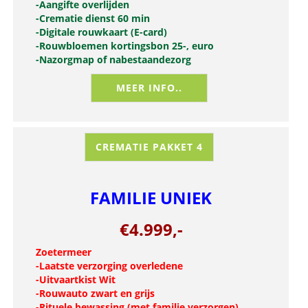
-
Aangifte overlijden
-Crematie dienst 60 min
-Digitale rouwkaart (E-card)
-Rouwbloemen kortingsbon 25-, euro
-
Nazorgmap of nabestaandezorg
MEER INFO..
CREMATIE PAKKET 4
FAMILIE UNIEK
€4.999,-
Zoetermeer
-Laatste verzorging overledene
-Uitvaartkist Wit
-Rouwauto zwart en grijs
-Rituele bewassing (met familie verzorgen)