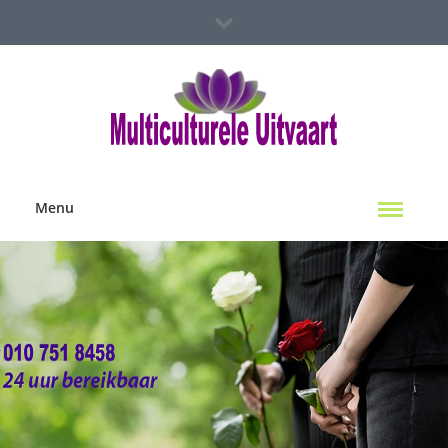
Spoed Hulp Nodig?
Multiculterele Uitvaart Locaties
Contact Ons
Menu