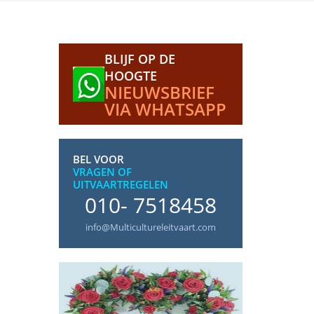
BLIJF OP DE
HOOGTE
NIEUWSBRIEF
VIA WHATSAPP
BEL VOOR
VRAGEN OF
UITVAARTREGELEN
010- 7518458
info@Multicultureleitvaart.com