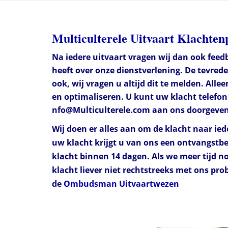
Multiculterele Uitvaart Klachte
Na iedere uitvaart vragen wij dan ook feedb
heeft over onze dienstverlening. De tevred
ook, wij vragen u altijd dit te melden. Al
en optimaliseren. U kunt uw klacht telefoni
nfo@Multiculterele.com aan ons doorgeven
Wij doen er alles aan om de klacht naar ie
uw klacht krijgt u van ons een ontvangstb
klacht binnen 14 dagen. Als we meer tijd n
klacht liever niet rechtstreeks met ons pr
de
Ombudsman Uitvaartwezen
Multiculturele uitvaart Betaalbare crematie en begrafenis 
multiculturele uitvaarten