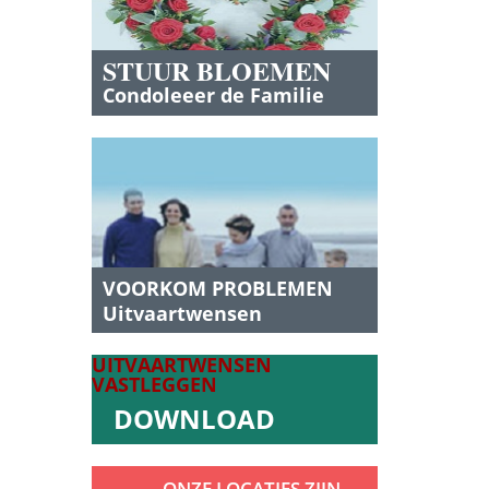
STUUR BLOEMEN
Condoleeer de Familie
VOORKOM PROBLEMEN
Uitvaartwensen
vastleggen?
UITVAARTWENSEN
VASTLEGGEN
DOWNLOAD
ONZE LOCATIES ZIJN