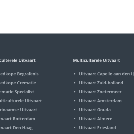
culterele Uitvaart
Multiculterele Uitvaart
edkope Begrafenis
Uitvaart Capelle aan den IJ
edkope Crematie
Uitvaart Zuid-holland
ematie Specialist
Uitvaart Zoetermeer
lticulturele Uitvaart
Uitvaart Amsterdam
rinaamse Uitvaart
Uitvaart Gouda
tvaart Rotterdam
Uitvaart Almere
tvaart Den Haag
Uitvaart Friesland