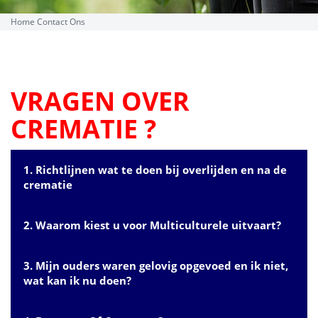
Home
Contact Ons
VRAGEN OVER
CREMATIE ?
1.
Richtlijnen wat te doen bij overlijden en na de
crematie
2.
Waarom kiest u voor Multiculturele uitvaart?
Tijdens ons eerste telefonische contact ontvangt u
nuttige tips en adviezen over zaken waar u op
3.
Mijn ouders waren gelovig opgevoed en ik niet,
voorhand rekening mee kunt houden. Als wij samen
wat kan ik nu doen?
Multiculturele
uitvaart is professioneel opgeleid en voldoet
met u de uitvaart zullen bespreken.
aan de hoogste normen. Ons team heeft een uitvaart