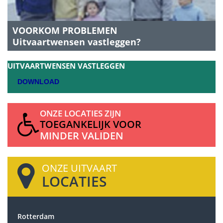
tips? Neem dan contact met ons op of stuur een mail.
In plaats daarvan geven families er de voorkeur aan om
het individu op een unieke en persoonlijke manier te
VOORKOM PROBLEMEN
herdenken. Crematie biedt de geliefden de flexibiliteit
Uitvaartwensen vastleggen?
om een volledig nieuw soort gedenkteken en symbolen
te ontwerpen. Het verspreiden van as is een populaire
UITVAARTWENSEN
VASTLEGGEN
keuze, en dit kan op talloze manieren worden gedaan:
DOWNLOAD
op zee, in uw achtertuin, vanuit een helikopter, geplant
als een herdenkingsboom, enzovoort.
ONZE LOCATIES ZIJN
TOEGANKELIJK VOOR
MINDER VALIDEN
ONZE UITVAART
LOCATIES
Rotterdam