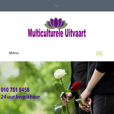
Spoed Hulp Nodig?
Multiculterele Uitvaart Locaties
Contact Ons
Menu