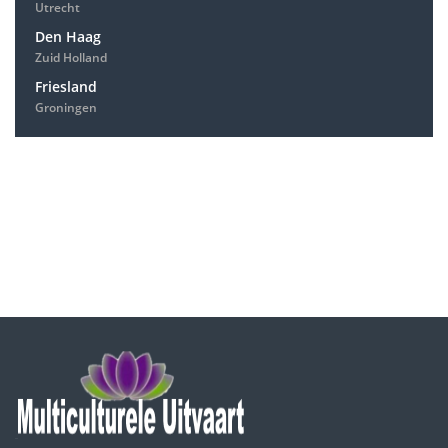
Utrecht
Den Haag
Zuid Holland
Friesland
Groningen